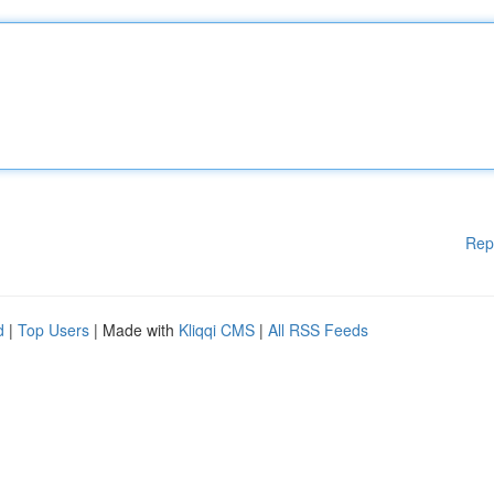
Rep
d
|
Top Users
| Made with
Kliqqi CMS
|
All RSS Feeds