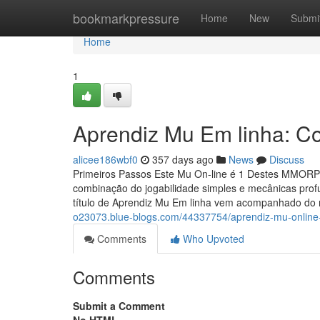
Home
bookmarkpressure
Home
New
Submi
Home
1
Aprendiz Mu Em linha: Co
alicee186wbf0
357 days ago
News
Discuss
Primeiros Passos Este Mu On-line é 1 Destes MMORP
combinação do jogabilidade simples e mecânicas pro
título de Aprendiz Mu Em linha vem acompanhado do 
o23073.blue-blogs.com/44337754/aprendiz-mu-online-
Comments
Who Upvoted
Comments
Submit a Comment