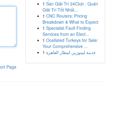
1
Sàn Giải Trí 24Club : Quán
Giải Trí Tốt Nhất...
1
CNC Routers: Pricing
Breakdown & What to Expect
1
Specialist Fault Finding
Services from an Elect...
1
Ocellated Turkeys for Sale:
Your Comprehensive ...
1
خدمة ليموزين لمطار القاهرة
ort Page