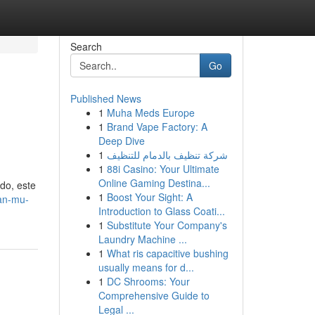
Search
Go
Published News
1
Muha Meds Europe
1
Brand Vape Factory: A
Deep Dive
1
شركة تنظيف بالدمام للتنظيف
1
88i Casino: Your Ultimate
Online Gaming Destina...
do, este
1
Boost Your Sight: A
pan-mu-
Introduction to Glass Coati...
1
Substitute Your Company's
Laundry Machine ...
1
What ris capacitive bushing
usually means for d...
1
DC Shrooms: Your
Comprehensive Guide to
Legal ...