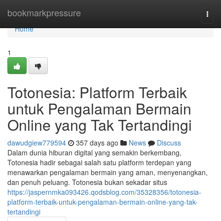
Home
bookmarkpressure
Togg
navi
Home
1
Totonesia: Platform Terbaik
untuk Pengalaman Bermain
Online yang Tak Tertandingi
dawudgiew779594
357 days ago
News
Discuss
Dalam dunia hiburan digital yang semakin berkembang,
Totonesia hadir sebagai salah satu platform terdepan yang
menawarkan pengalaman bermain yang aman, menyenangkan,
dan penuh peluang. Totonesia bukan sekadar situs
https://jaspernmka093426.qodsblog.com/35328356/totonesia-
platform-terbaik-untuk-pengalaman-bermain-online-yang-tak-
tertandingi