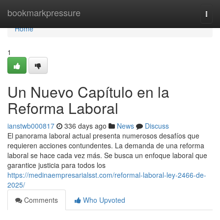
Home
bookmarkpressure
Togg
navi
Home
1
Un Nuevo Capítulo en la
Reforma Laboral
ianstwb000817
336 days ago
News
Discuss
El panorama laboral actual presenta numerosos desafíos que
requieren acciones contundentes. La demanda de una reforma
laboral se hace cada vez más. Se busca un enfoque laboral que
garantice justicia para todos los
https://medinaempresarialsst.com/reformal-laboral-ley-2466-de-
2025/
Comments
Who Upvoted