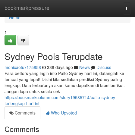
Home
bookmarkpressure
Togg
navi
Home
1
Sydney Pools Terupdate
monicaotux175858
338 days ago
News
Discuss
Para bettors yang ingin info Paito Sydney hari ini, datanglah ke
tempat yang tepat! Disini kita sediakan prediksi Sydney paling
lengkap. Data terbarunya akan kamu dapatkan di tabel berikut.
Jangan lupa untuk selalu cek
https://bookmarkcolumn.com/story19585714/paito-sydney-
terlengkap-hari-ini
Comments
Who Upvoted
Comments