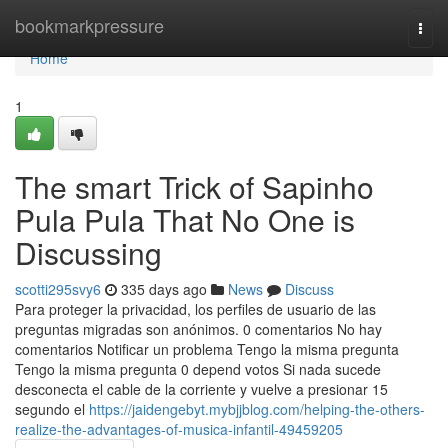
Home
bookmarkpressure
Togg
navi
Home
1
The smart Trick of Sapinho
Pula Pula That No One is
Discussing
scotti295svy6
335 days ago
News
Discuss
Para proteger la privacidad, los perfiles de usuario de las
preguntas migradas son anónimos. 0 comentarios No hay
comentarios Notificar un problema Tengo la misma pregunta
Tengo la misma pregunta 0 depend votos Si nada sucede
desconecta el cable de la corriente y vuelve a presionar 15
segundo el
https://jaidengebyt.mybjjblog.com/helping-the-others-
realize-the-advantages-of-musica-infantil-49459205