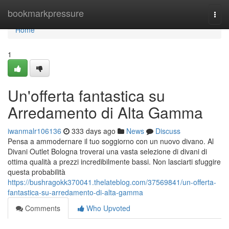
Home
bookmarkpressure
Togg
navi
Home
1
Un'offerta fantastica su
Arredamento di Alta Gamma
iwanmalr106136
333 days ago
News
Discuss
Pensa a ammodernare il tuo soggiorno con un nuovo divano. Al
Divani Outlet Bologna troverai una vasta selezione di divani di
ottima qualità a prezzi incredibilmente bassi. Non lasciarti sfuggire
questa probabilità
https://bushragokk370041.thelateblog.com/37569841/un-offerta-
fantastica-su-arredamento-di-alta-gamma
Comments
Who Upvoted