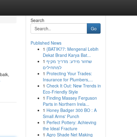
Search
Go
Published News
1
{BATIK77: Mengenal Lebih
Dekat Brand Karya Bat...
1
שחזור מידע: מדריך מקיף
למתחילים
1
Protecting Your Trades:
baik,
Insurance for Plumbers,...
-
1
Check It Out: New Trends in
Eco-Friendly Style
1
Finding Massey Ferguson
Parts in Northern Irela...
1
Honey Badger 300 BO : A
Small Arms' Punch
1
Perfect Pottery: Achieving
the Ideal Fracture
1
Agro Shade Net Making