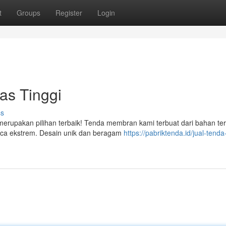
t
Groups
Register
Login
as Tinggi
ss
 merupakan pilihan terbaik! Tenda membran kami terbuat dari bahan ter
aca ekstrem. Desain unik dan beragam
https://pabriktenda.id/jual-tenda