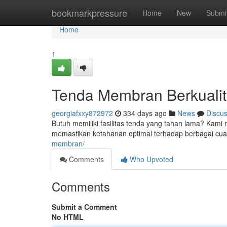
Home
bookmarkpressure
Home
New
Submi
Home
1
Tenda Membran Berkualit
georgiafxxy872972
334 days ago
News
Discu
Butuh memiliki fasilitas tenda yang tahan lama? Kami
memastikan ketahanan optimal terhadap berbagai cu
membran/
Comments
Who Upvoted
Comments
Submit a Comment
No HTML