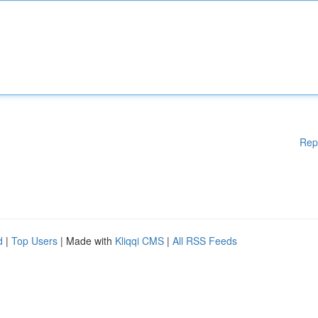
Rep
d
|
Top Users
| Made with
Kliqqi CMS
|
All RSS Feeds