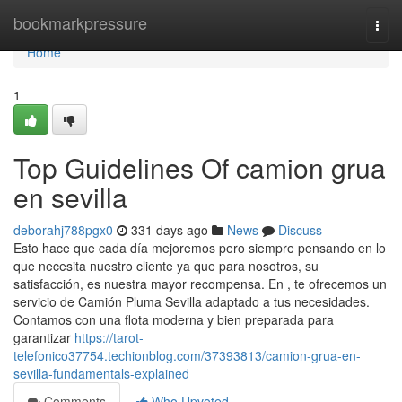
Home
bookmarkpressure
Togg
navi
Home
1
Top Guidelines Of camion grua
en sevilla
deborahj788pgx0
331 days ago
News
Discuss
Esto hace que cada día mejoremos pero siempre pensando en lo
que necesita nuestro cliente ya que para nosotros, su
satisfacción, es nuestra mayor recompensa. En , te ofrecemos un
servicio de Camión Pluma Sevilla adaptado a tus necesidades.
Contamos con una flota moderna y bien preparada para
garantizar
https://tarot-
telefonico37754.techionblog.com/37393813/camion-grua-en-
sevilla-fundamentals-explained
Comments
Who Upvoted