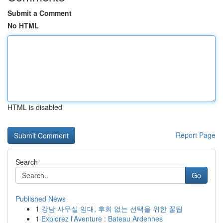
Submit a Comment
No HTML
HTML is disabled
Report Page
Search
Go
Published News
1
강남 사무실 임대, 후회 없는 선택을 위한 꿀팁
1
Explorez l'Aventure : Bateau Ardennes