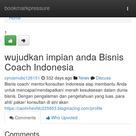
Home
bookmarkpressure
Togg
navi
Home
1
wujudkan impian anda Bisnis
Coach Indonesia
cyrusmubc126151
332 days ago
News
Discuss
Bisnis coach/ mentor/konsultan Indonesia siap membantu Anda
untuk mencapai/mendapatkan/ meraih kesuksesan dalam dunia
bisnis. Dengan pengalaman dan pengetahuan yang luas, para
ahli/ pakar/ konsultan di sini akan
https://caoimhevfdc225953.blogmazing.com/profile
Comments
Who Upvoted
Comments