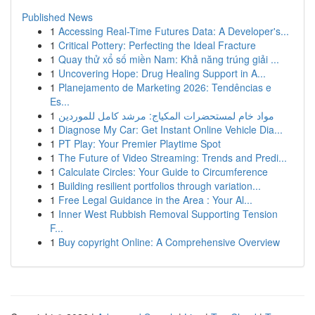
Published News
1
Accessing Real-Time Futures Data: A Developer's...
1
Critical Pottery: Perfecting the Ideal Fracture
1
Quay thử xổ số miền Nam: Khả năng trúng giải ...
1
Uncovering Hope: Drug Healing Support in A...
1
Planejamento de Marketing 2026: Tendências e
Es...
1
مواد خام لمستحضرات المكياج: مرشد كامل للموردين
1
Diagnose My Car: Get Instant Online Vehicle Dia...
1
PT Play: Your Premier Playtime Spot
1
The Future of Video Streaming: Trends and Predi...
1
Calculate Circles: Your Guide to Circumference
1
Building resilient portfolios through variation...
1
Free Legal Guidance in the Area : Your Al...
1
Inner West Rubbish Removal Supporting Tension
F...
1
Buy copyright Online: A Comprehensive Overview