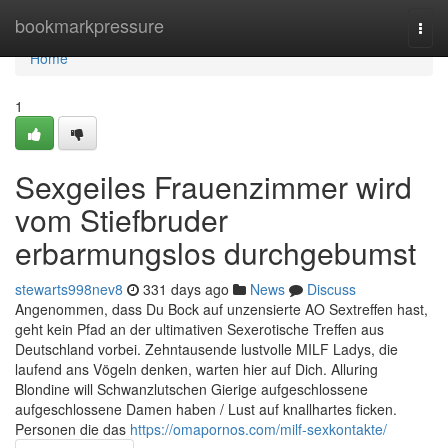
Home
bookmarkpressure
Togg
navi
Home
1
Sexgeiles Frauenzimmer wird
vom Stiefbruder
erbarmungslos durchgebumst
stewarts998nev8
331 days ago
News
Discuss
Angenommen, dass Du Bock auf unzensierte AO Sextreffen hast,
geht kein Pfad an der ultimativen Sexerotische Treffen aus
Deutschland vorbei. Zehntausende lustvolle MILF Ladys, die
laufend ans Vögeln denken, warten hier auf Dich. Alluring
Blondine will Schwanzlutschen Gierige aufgeschlossene
aufgeschlossene Damen haben / Lust auf knallhartes ficken.
Personen die das
https://omapornos.com/milf-sexkontakte/