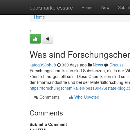
Home
bookmarkpressure
Home
New
Submi
Home
1
Was sind Forschungschem
kateq098ohu8
330 days ago
News
Discuss
Forschungschemikalien sind Substanzen, die in der Wi
künstlich hergestellt sein. Diese Chemikalien sind seh
der Pharmaindustrie und bei der Materialforschung eing
https://forschungschemikalien-bes16947.estate-blog.
Comments
Who Upvoted
Comments
Submit a Comment