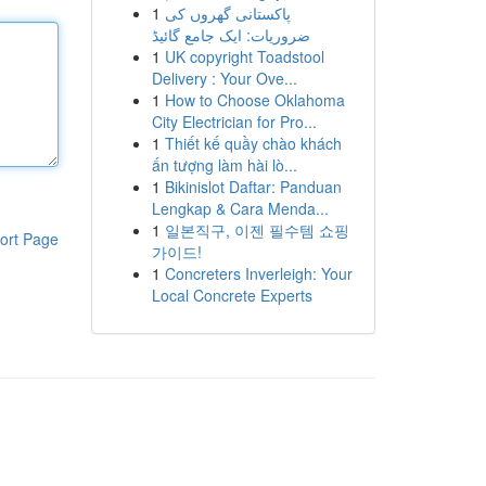
1
پاکستانی گھروں کی
ضروریات: ایک جامع گائیڈ
1
UK copyright Toadstool
Delivery : Your Ove...
1
How to Choose Oklahoma
City Electrician for Pro...
1
Thiết kế quầy chào khách
ấn tượng làm hài lò...
1
Bikinislot Daftar: Panduan
Lengkap & Cara Menda...
1
일본직구, 이젠 필수템 쇼핑
ort Page
가이드!
1
Concreters Inverleigh: Your
Local Concrete Experts