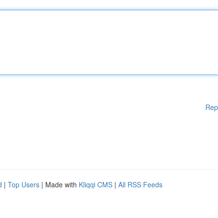
Rep
d
|
Top Users
| Made with
Kliqqi CMS
|
All RSS Feeds