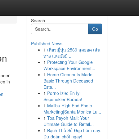
Search
Go
Published News
1
เที่ยวญี่ปุ่น 2569 สุดยอด เส้น
en
ทาง และยังมี ...
1
Protecting Your Google
Workspace Environment...
1
Home Cleanouts Made
 oder
Basic Through Deceased
den in
Esta...
1
Porno İzle: En İyi
en
Seçenekler Burada!
1
Malibu High End Photo
Marketing|Santa Monica Lu...
1
Toa Payoh Mall: Your
Ultimate Guide to Retail...
1
Bạch Thủ Số Đẹp hôm nay:
Dự đoán chốt ngay!