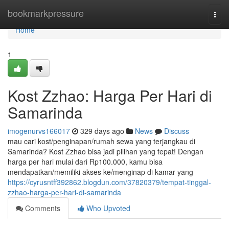
Home
bookmarkpressure
Togg
navi
Home
1
Kost Zzhao: Harga Per Hari di
Samarinda
imogenurvs166017
329 days ago
News
Discuss
mau cari kost/penginapan/rumah sewa yang terjangkau di
Samarinda? Kost Zzhao bisa jadi pilihan yang tepat! Dengan
harga per hari mulai dari Rp100.000, kamu bisa
mendapatkan/memiliki akses ke/menginap di kamar yang
https://cyrusntff392862.blogdun.com/37820379/tempat-tinggal-
zzhao-harga-per-hari-di-samarinda
Comments
Who Upvoted