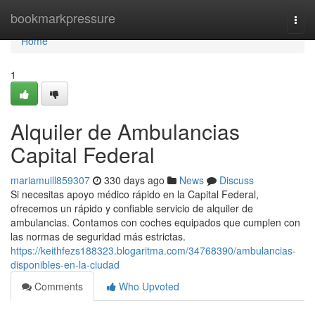
Home
bookmarkpressure
Togg
navi
Home
1
Alquiler de Ambulancias
Capital Federal
mariamuill859307
330 days ago
News
Discuss
Si necesitas apoyo médico rápido en la Capital Federal,
ofrecemos un rápido y confiable servicio de alquiler de
ambulancias. Contamos con coches equipados que cumplen con
las normas de seguridad más estrictas.
https://keithfezs188323.blogaritma.com/34768390/ambulancias-
disponibles-en-la-ciudad
Comments
Who Upvoted