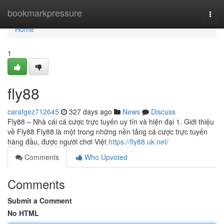
Home
bookmarkpressure
Togg
navi
Home
1
fly88
carafgez712645
327 days ago
News
Discuss
Fly88 – Nhà cái cá cược trực tuyến uy tín và hiện đại 1. Giới thiệu
về Fly88 Fly88 là một trong những nền tảng cá cược trực tuyến
hàng đầu, được người chơi Việt
https://fly88.uk.net/
Comments
Who Upvoted
Comments
Submit a Comment
No HTML