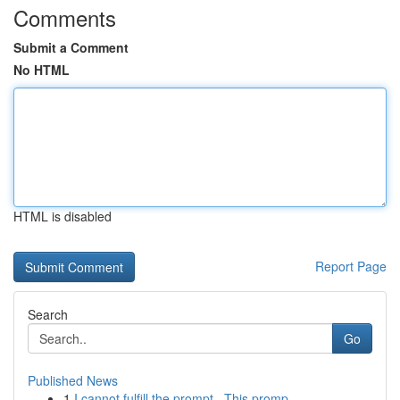
Comments
Submit a Comment
No HTML
HTML is disabled
Report Page
Search
Go
Published News
1
I cannot fulfill the prompt . This promp...