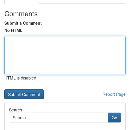
Comments
Submit a Comment
No HTML
HTML is disabled
Report Page
Search
Go