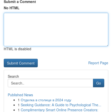
Submit a Comment
No HTML
HTML is disabled
Report Page
Search
Go
Published News
1
Отделка в столице в 2024 году
1
Seeking Guidance: A Guide to Psychological The...
1
Complimentary Smart Online Presence Creators: