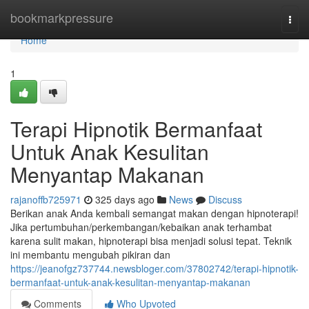
Home
bookmarkpressure
Togg
navi
Home
1
Terapi Hipnotik Bermanfaat
Untuk Anak Kesulitan
Menyantap Makanan
rajanoffb725971
325 days ago
News
Discuss
Berikan anak Anda kembali semangat makan dengan hipnoterapi!
Jika pertumbuhan/perkembangan/kebaikan anak terhambat
karena sulit makan, hipnoterapi bisa menjadi solusi tepat. Teknik
ini membantu mengubah pikiran dan
https://jeanofgz737744.newsbloger.com/37802742/terapi-hipnotik-
bermanfaat-untuk-anak-kesulitan-menyantap-makanan
Comments
Who Upvoted