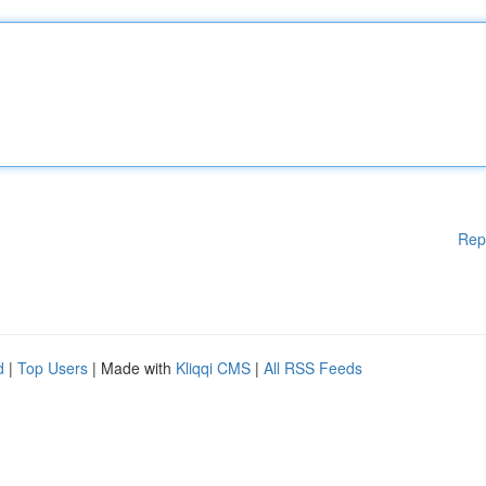
Rep
d
|
Top Users
| Made with
Kliqqi CMS
|
All RSS Feeds