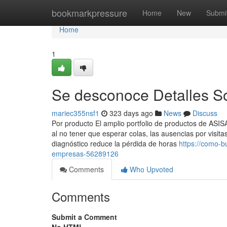
Home
bookmarkpressure
Home
New
Submi
Home
1
Se desconoce Detalles S
mariec355nsf1
323 days ago
News
Discuss
Por producto El amplio portfolio de productos de ASI
al no tener que esperar colas, las ausencias por visi
diagnóstico reduce la pérdida de horas
https://como-b
empresas-56289126
Comments
Who Upvoted
Comments
Submit a Comment