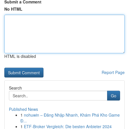
Submit a Comment
No HTML
HTML is disabled
Report Page
Search
Go
Published News
1
nohuwin – Đăng Nhập Nhanh, Khám Phá Kho Game
Đ...
1
ETF-Broker Vergleich: Die besten Anbieter 2024