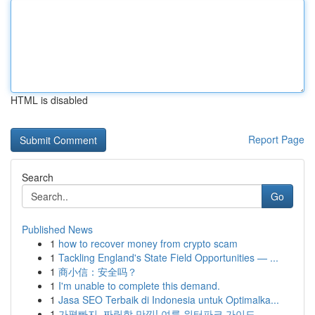
HTML is disabled
Report Page
Search
Go
Published News
1
how to recover money from crypto scam
1
Tackling England's State Field Opportunities — ...
1
商小信：安全吗？
1
I'm unable to complete this demand.
1
Jasa SEO Terbaik di Indonesia untuk Optimalka...
1
가평빠지, 짜릿함 만끽! 여름 워터파크 가이드