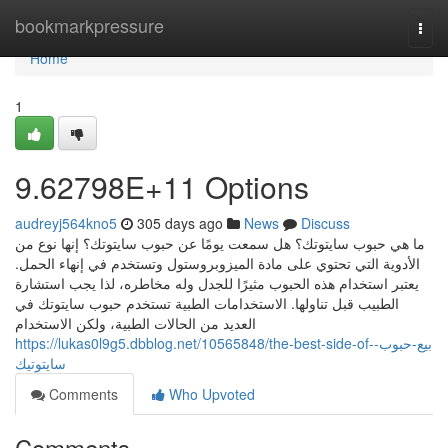
Home
bookmarkpressure
Togg
navi
Home
1
9.62798E+11 Options
audreyj564kno5
305 days ago
News
Discuss
ما هي حبوب سايتوتك؟ هل سمعت يومًا عن حبوب سايتوتك؟ إنها نوع من
الأدوية التي تحتوي على مادة الميزوبروستول وتستخدم في إنهاء الحمل.
يعتبر استخدام هذه الحبوب مثيرًا للجدل وله مخاطره، لذا يجب استشارة
الطبيب قبل تناولها. الاستخدامات الطبية تستخدم حبوب سايتوتك في
العديد من الحالات الطبية، ولكن الاستخدام
https://lukas0l9g5.dbblog.net/10565848/the-best-side-of-بيع-حبوب-
سايتوتيك
Comments
Who Upvoted
Comments