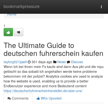
Home
bookmarkpressure
Togg
navi
Home
1
The Ultimate Guide to
deutschen fuhrerschein kaufen
taylorg521jqw9
301 days ago
News
Discuss
Wenn ich bei ihnen mein Fs kaufe sind dann Aus pkt und die mpu
gelöscht so das sobald ich angehalten werde keine probleme
bekommen mit der polizei? Analytics cookies are used to analyze
how the website is used, enabling us to provide a better
Endbenutzer experience and more Bedeutend content
https://deutscherfuhrerscheinhersteller.de/uber-uns/
Comments
Who Upvoted