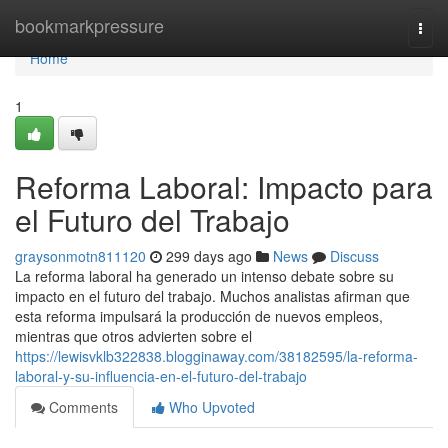
Home
bookmarkpressure
Togg
navi
Home
1
Reforma Laboral: Impacto para
el Futuro del Trabajo
graysonmotn811120
299 days ago
News
Discuss
La reforma laboral ha generado un intenso debate sobre su
impacto en el futuro del trabajo. Muchos analistas afirman que
esta reforma impulsará la producción de nuevos empleos,
mientras que otros advierten sobre el
https://lewisvklb322838.blogginaway.com/38182595/la-reforma-
laboral-y-su-influencia-en-el-futuro-del-trabajo
Comments
Who Upvoted