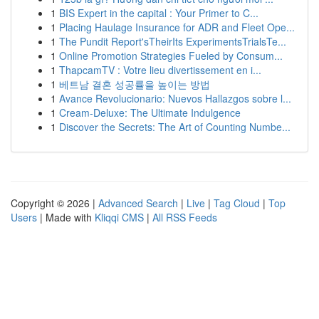
1
BIS Expert in the capital : Your Primer to C...
1
Placing Haulage Insurance for ADR and Fleet Ope...
1
The Pundit Report'sTheirIts ExperimentsTrialsTe...
1
Online Promotion Strategies Fueled by Consum...
1
ThapcamTV : Votre lieu divertissement en i...
1
베트남 결혼 성공률을 높이는 방법
1
Avance Revolucionario: Nuevos Hallazgos sobre l...
1
Cream-Deluxe: The Ultimate Indulgence
1
Discover the Secrets: The Art of Counting Numbe...
Copyright © 2026 |
Advanced Search
|
Live
|
Tag Cloud
|
Top
Users
| Made with
Kliqqi CMS
|
All RSS Feeds