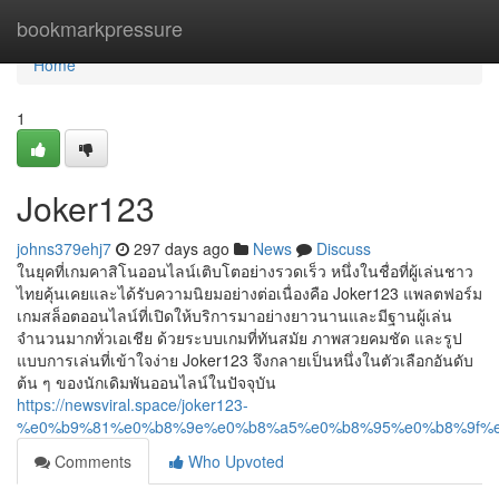
Home
bookmarkpressure
Home
1
Joker123
johns379ehj7
297 days ago
News
Discuss
ในยุคที่เกมคาสิโนออนไลน์เติบโตอย่างรวดเร็ว หนึ่งในชื่อที่ผู้เล่นชาว
ไทยคุ้นเคยและได้รับความนิยมอย่างต่อเนื่องคือ Joker123 แพลตฟอร์ม
เกมสล็อตออนไลน์ที่เปิดให้บริการมาอย่างยาวนานและมีฐานผู้เล่น
จำนวนมากทั่วเอเชีย ด้วยระบบเกมที่ทันสมัย ภาพสวยคมชัด และรูป
แบบการเล่นที่เข้าใจง่าย Joker123 จึงกลายเป็นหนึ่งในตัวเลือกอันดับ
ต้น ๆ ของนักเดิมพันออนไลน์ในปัจจุบัน
https://newsviral.space/joker123-
%e0%b9%81%e0%b8%9e%e0%b8%a5%e0%b8%95%e0%b8%9f%
Comments
Who Upvoted