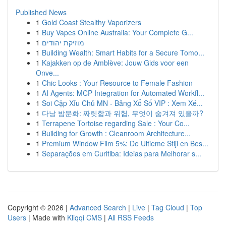
Published News
1
Gold Coast Stealthy Vaporizers
1
Buy Vapes Online Australia: Your Complete G...
1
מוזיקת יהודים
1
Building Wealth: Smart Habits for a Secure Tomo...
1
Kajakken op de Amblève: Jouw Gids voor een
Onve...
1
Chic Looks : Your Resource to Female Fashion
1
AI Agents: MCP Integration for Automated Workfl...
1
Soi Cặp Xỉu Chủ MN - Bảng Xổ Số VIP : Xem Xé...
1
다낭 밤문화: 짜릿함과 위험, 무엇이 숨겨져 있을까?
1
Terrapene Tortoise regarding Sale : Your Co...
1
Building for Growth : Cleanroom Architecture...
1
Premium Window Film 5%: De Ultieme Stijl en Bes...
1
Separações em Curitiba: Ideias para Melhorar s...
Copyright © 2026 |
Advanced Search
|
Live
|
Tag Cloud
|
Top
Users
| Made with
Kliqqi CMS
|
All RSS Feeds