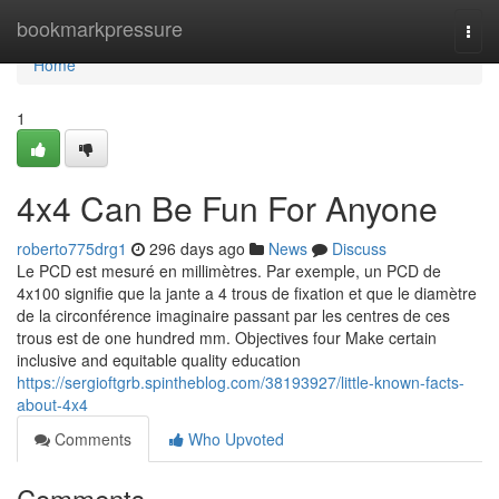
Home
bookmarkpressure
Togg
navi
Home
1
4x4 Can Be Fun For Anyone
roberto775drg1
296 days ago
News
Discuss
Le PCD est mesuré en millimètres. Par exemple, un PCD de
4x100 signifie que la jante a 4 trous de fixation et que le diamètre
de la circonférence imaginaire passant par les centres de ces
trous est de one hundred mm. Objectives four Make certain
inclusive and equitable quality education
https://sergioftgrb.spintheblog.com/38193927/little-known-facts-
about-4x4
Comments
Who Upvoted
Comments