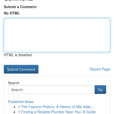
Submit a Comment
No HTML
HTML is disabled
Report Page
Search
Go
Published News
1
The Fayoum Pottery: A History of Nile Valle...
1
Finding a Reliable Plumber Near You: A Guide