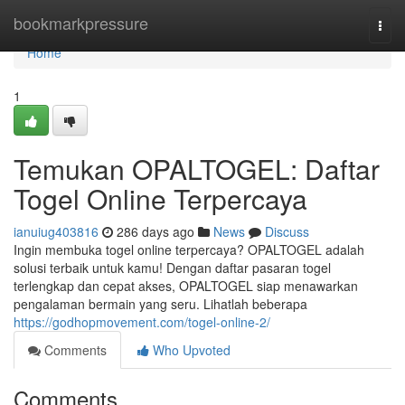
Home
bookmarkpressure
Togg
navi
Home
1
Temukan OPALTOGEL: Daftar
Togel Online Terpercaya
ianuiug403816
286 days ago
News
Discuss
Ingin membuka togel online terpercaya? OPALTOGEL adalah
solusi terbaik untuk kamu! Dengan daftar pasaran togel
terlengkap dan cepat akses, OPALTOGEL siap menawarkan
pengalaman bermain yang seru. Lihatlah beberapa
https://godhopmovement.com/togel-online-2/
Comments
Who Upvoted
Comments