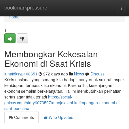
Home
bookmarkpressure
Togg
navi
Home
1
Membongkar Kekesalan
Ekonomi di Saat Krisis
junaidksyp108651
272 days ago
News
Discuss
Krisis nasional yang sedang kita hadapi menyeruak seluruh aspek
kehidupan, termasuk isu ekonomi. Karena itu, kesenjangan
ekonomi semakin berkelanjutan. Hal ini membutuhkan perhatian
serius agar tidak terjadi
https://social-
galaxy.com/story6073507/menjelajahi-ketimpangan-ekonomi-di-
saat-bencana
Comments
Who Upvoted