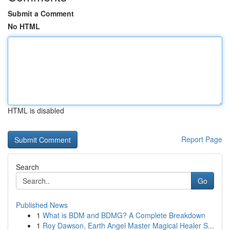
Submit a Comment
No HTML
HTML is disabled
Report Page
Search
Go
Published News
1
What is BDM and BDMG? A Complete Breakdown
1
Roy Dawson, Earth Angel Master Magical Healer S...