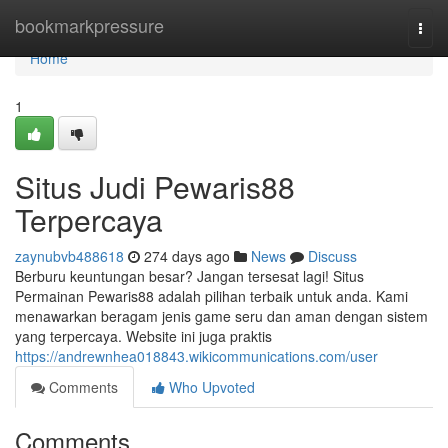
Home
bookmarkpressure
Togg
navi
Home
1
Situs Judi Pewaris88
Terpercaya
zaynubvb488618
274 days ago
News
Discuss
Berburu keuntungan besar? Jangan tersesat lagi! Situs
Permainan Pewaris88 adalah pilihan terbaik untuk anda. Kami
menawarkan beragam jenis game seru dan aman dengan sistem
yang terpercaya. Website ini juga praktis
https://andrewnhea018843.wikicommunications.com/user
Comments
Who Upvoted
Comments