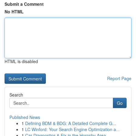
Submit a Comment
No HTML
HTML is disabled
Report Page
Search
Go
Published News
1
Defining BDM & BDG: A Detailed Complete G...
1
LC Winford: Your Search Engine Optimization a...
1
Car Diagnostics & Fix in the Hornsby Area