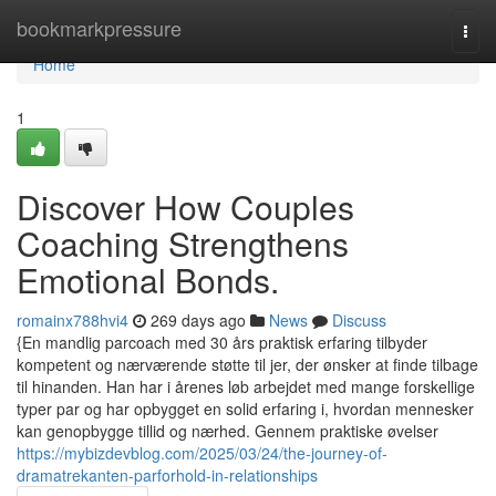
Home
bookmarkpressure
Togg
navi
Home
1
Discover How Couples
Coaching Strengthens
Emotional Bonds.
romainx788hvi4
269 days ago
News
Discuss
{En mandlig parcoach med 30 års praktisk erfaring tilbyder
kompetent og nærværende støtte til jer, der ønsker at finde tilbage
til hinanden. Han har i årenes løb arbejdet med mange forskellige
typer par og har opbygget en solid erfaring i, hvordan mennesker
kan genopbygge tillid og nærhed. Gennem praktiske øvelser
https://mybizdevblog.com/2025/03/24/the-journey-of-
dramatrekanten-parforhold-in-relationships