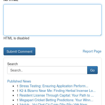
HTML is disabled
Report Page
Search
Go
Published News
1
Stress Testing: Ensuring Application Perform...
1
K2 & Bizarro Near Me: Finding Herbal Incense Lo...
1
Resident License Through Capital: Your Path to ...
1
Megapari Cricket Betting Predictions: Your Winn...
1
24club - Vui Chơi Cá Cược Dẫn Đầu Việt Nam