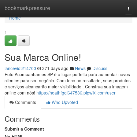
Home
bookmarkpressure
Togg
navi
Home
1
Sua Marca Online!
lancevidi214700
271 days ago
News
Discuss
Foto Acompanhantes SP é o lugar perfeito para aumentar novos
clientes para seu negócio. Com foco no resultado, seus produtos
e serviços alcançarão maior visibilidade . Construa sua imagem
online com nós!
https://heathfgqi647536.plpwiki.com/user
Comments
Who Upvoted
Comments
Submit a Comment
No HTML