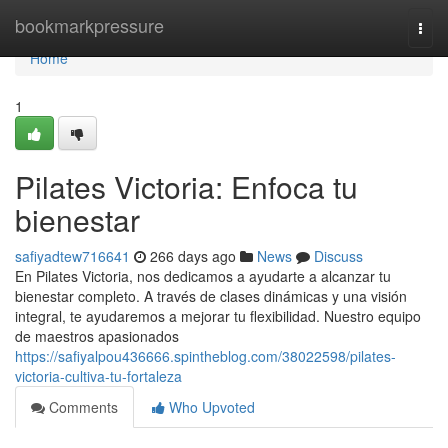
Home
bookmarkpressure
Togg
navi
Home
1
Pilates Victoria: Enfoca tu
bienestar
safiyadtew716641
266 days ago
News
Discuss
En Pilates Victoria, nos dedicamos a ayudarte a alcanzar tu
bienestar completo. A través de clases dinámicas y una visión
integral, te ayudaremos a mejorar tu flexibilidad. Nuestro equipo
de maestros apasionados
https://safiyalpou436666.spintheblog.com/38022598/pilates-
victoria-cultiva-tu-fortaleza
Comments
Who Upvoted