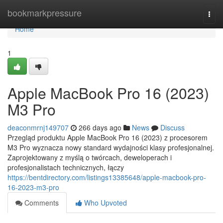
Home
bookmarkpressure
Togg
navi
Home
1
Apple MacBook Pro 16 (2023)
M3 Pro
deaconmrnj149707
266 days ago
News
Discuss
Przegląd produktu Apple MacBook Pro 16 (2023) z procesorem
M3 Pro wyznacza nowy standard wydajności klasy profesjonalnej.
Zaprojektowany z myślą o twórcach, deweloperach i
profesjonalistach technicznych, łączy
https://bentdirectory.com/listings13385648/apple-macbook-pro-
16-2023-m3-pro
Comments
Who Upvoted