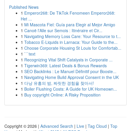
Published News
1
Emperor268: De TikTok Fenomeen Emperor268:
Het ...
1
Mi Mascota Fiel: Guía para Elegir al Mejor Amigo
1
Canoë l'Alle sur Semois : Itinéraire et Cir...
1
Navigating Memory Loss Care: Your Resource to t...
1
Tobacco E-Liquids in Larnaca: Your Guide to the...
1
Choose Corporate Housing St Louis for Comfortab...
1
```text
1
Recognizing Vital Shift Catalysts in Corporate ...
1
Tigerwin369: Latest Deals & Bonus Rewards
1
SEO Backlinks : Le Manuel Définitif pour Booste...
1
Navigating Home Build Approval Consent in the UK
1
다낭 유흥의 밤, 짜릿한 경험을 찾아서!
1
Boiler Flushing Costs: A Guide for UK Homeown...
1
Buy copyright Online: A Risky Proposition
Copyright © 2026 |
Advanced Search
|
Live
|
Tag Cloud
|
Top