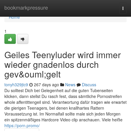
Home
bookmarkpressure
Togg
navi
Home
1
Geiles Teenyluder wird immer
wieder gnadenlos durch
gev&ouml;gelt
tonyh329jtc9
267 days ago
News
Discuss
Du solltest Dich bei Gelegenheit auf die guten Tubenseiten
klicken, dann stellst Du rasch fest, dass sämtliche Pornostreifen
whole affentittengeil sind. Verantwortung dafür tragen wie erwartet
die gierigen Teenagers, bei denen knallhartes Rattern
Voraussetzung ist. Im Normalfall sollte male sich jeden Morgen
ein spitzenmäßiges Hardcore Video clip anschauen. Viele heiße
https://porn.promo/