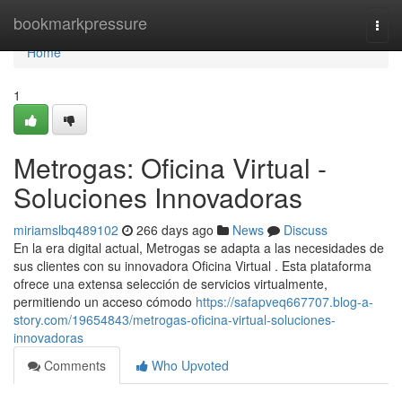
Home
bookmarkpressure
Togg
navi
Home
1
Metrogas: Oficina Virtual -
Soluciones Innovadoras
miriamslbq489102
266 days ago
News
Discuss
En la era digital actual, Metrogas se adapta a las necesidades de
sus clientes con su innovadora Oficina Virtual . Esta plataforma
ofrece una extensa selección de servicios virtualmente,
permitiendo un acceso cómodo
https://safapveq667707.blog-a-
story.com/19654843/metrogas-oficina-virtual-soluciones-
innovadoras
Comments
Who Upvoted