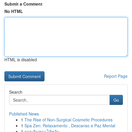
Submit a Comment
No HTML
HTML is disabled
Report Page
Search
Go
Published News
1
The Rise of Non-Surgical Cosmetic Procedures
1
Spa Zen: Relaxamento , Descanso e Paz Mental
1
การเดินทาง ไต้หวัน