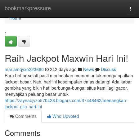
Home
bookmarkpressure
Togg
navi
Home
1
Raih Jackpot Maxwin Hari Ini!
mariamqyxo223660
242 days ago
News
Discuss
Para bettor sejati pasti merindukan momen untuk mengumpulkan
jackpot besar. Nah, hari ini kesempatan emas datang! Ada kabar
gembira yang bikin hati berbunga-bunga: situs kami lagi gacor,
menyajikan peluang besar untuk
https://zaynabjvzo570423.blogars.com/37448462/menangkan-
jackpot-gila-hari-ini
Comments
Who Upvoted
Comments