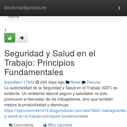
Home
bookmarkpressure
Togg
navi
Home
1
Seguridad y Salud en el
Trabajo: Principios
Fundamentales
lewysllwu117932
243 days ago
News
Discuss
La autenticidad de la Seguridad y Salud en el Trabajo (SST) es
evidente. Un ambiente laboral seguro y saludable no solo
promueve el bienestar de los trabajadores, sino que también
mejora la productividad y disminuye
https://zaynooem441414.blogproducer.com/44478021/salvaguardia-
y-salud-en-el-trabajo-principios-fundamentales
Comments
Who Upvoted