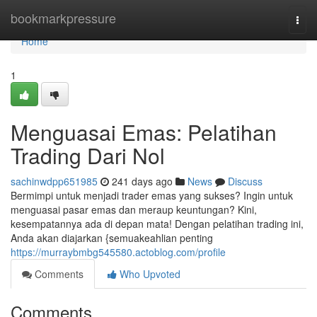
Home
bookmarkpressure
Togg
navi
Home
1
Menguasai Emas: Pelatihan
Trading Dari Nol
sachinwdpp651985
241 days ago
News
Discuss
Bermimpi untuk menjadi trader emas yang sukses? Ingin untuk
menguasai pasar emas dan meraup keuntungan? Kini,
kesempatannya ada di depan mata! Dengan pelatihan trading ini,
Anda akan diajarkan {semuakeahlian penting
https://murraybmbg545580.actoblog.com/profile
Comments
Who Upvoted
Comments