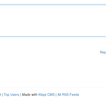
Rep
d
|
Top Users
| Made with
Kliqqi CMS
|
All RSS Feeds