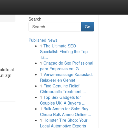
Search
Go
Published News
1
The Ultimate SEO
Specialist: Finding the Top
Ta...
1
Criação de Site Profissional
para Empresas em G...
folie al
1
Verwenmassage Kaapstad:
nl zijn
Relaxeer en Geniet
1
Find Genuine Relief:
Chiropractic Treatment ...
1
Top Sex Gadgets for
Couples UK: A Buyer's ...
1
Bulk Ammo for Sale: Buy
Cheap Bulk Ammo Online ...
1
Hollister Tire Shop: Your
Local Automotive Experts