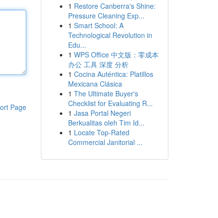
1
Restore Canberra's Shine:
Pressure Cleaning Exp...
1
Smart School: A
Technological Revolution in
Edu...
1
WPS Office 中文版：零成本
办公 工具 深度 分析
1
Cocina Auténtica: Platillos
Mexicana Clásica
1
The Ultimate Buyer's
Checklist for Evaluating R...
ort Page
1
Jasa Portal Negeri
Berkualitas oleh Tim Id...
1
Locate Top-Rated
Commercial Janitorial ...