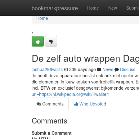
Home
bookmarkpressure
Home
New
Submi
Home
1
De zelf auto wrappen Da
joshua296w5rt4
239 days ago
News
Discuss
Je hoeft deze apparatuur beslist ook ook niet opnieuw
die elementen in jouw keuken voortreffelijk wrappen. E
incl. BTW en exclusief desgewenst bijkomende verzen
url=https://nl.wikipedia.org/wiki/Kwaliteit
Comments
Who Upvoted
Comments
Submit a Comment