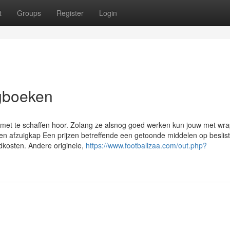
t
Groups
Register
Login
gboeken
 met te schaffen hoor. Zolang ze alsnog goed werken kun jouw met wrap
en afzuigkap Een prijzen betreffende een getoonde middelen op beslist.
dkosten. Andere originele,
https://www.footballzaa.com/out.php?