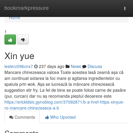
Home
bookmarkpressure
Togg
navi
Home
1
Xin yue
lesterz096cnx7
237 days ago
News
Discuss
Mancare chinezeasca valcea Toate acestea lasă zeamă așa că
am continuat sotarea la foc mare și agitarea ingredientelor cu
spatula prin wok. Așa se lucrează la mâncare chinezească
suggestion stir fry. La fel de bine se poate folosi carne de pasăre
(pui, curcan) dar nu aș recomanda pieptul deoarece este
https://erickldsix.gynoblog.com/37092871/b-a-href-https-xinyue-
ro-mancare-chinezeasca-a-b
Comments
Who Upvoted
Comments