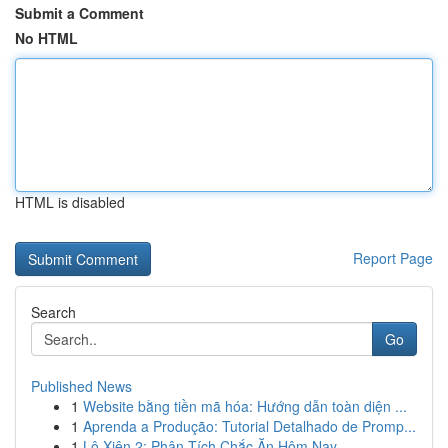
Submit a Comment
No HTML
HTML is disabled
Report Page
Search
Go
Published News
1
Website bằng tiền mã hóa: Hướng dẫn toàn diện ...
1
Aprenda a Produção: Tutorial Detalhado de Promp...
1
Lô Xiên 2: Phân Tích Chắc Ăn Hôm Nay