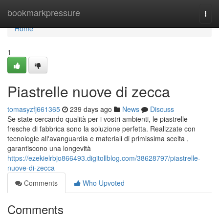
Home
bookmarkpressure
Togg
navi
Home
1
Piastrelle nuove di zecca
tomasyzfj661365
239 days ago
News
Discuss
Se state cercando qualità per i vostri ambienti, le piastrelle
fresche di fabbrica sono la soluzione perfetta. Realizzate con
tecnologie all'avanguardia e materiali di primissima scelta ,
garantiscono una longevità
https://ezekielrbjo866493.digitollblog.com/38628797/piastrelle-
nuove-di-zecca
Comments
Who Upvoted
Comments