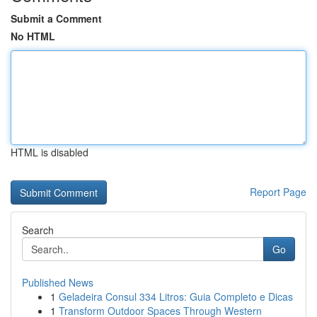
Submit a Comment
No HTML
HTML is disabled
Report Page
Search
Go
Published News
1
Geladeira Consul 334 Litros: Guia Completo e Dicas
1
Transform Outdoor Spaces Through Western