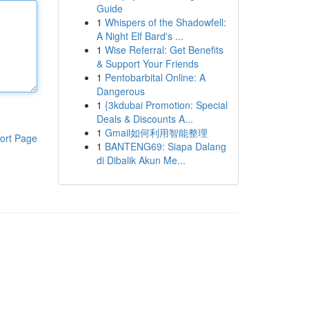
Guide
1
Whispers of the Shadowfell:
A Night Elf Bard's ...
1
Wise Referral: Get Benefits
& Support Your Friends
1
Pentobarbital Online: A
Dangerous
1
{3kdubai Promotion: Special
Deals & Discounts A...
1
Gmail如何利用智能整理
ort Page
1
BANTENG69: Siapa Dalang
di Dibalik Akun Me...