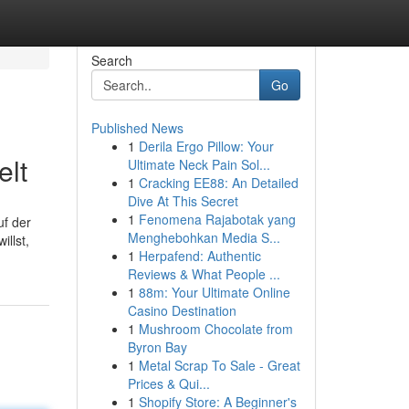
Search
Go
Published News
1
Derila Ergo Pillow: Your
elt
Ultimate Neck Pain Sol...
1
Cracking EE88: An Detailed
Dive At This Secret
1
Fenomena Rajabotak yang
uf der
Menghebohkan Media S...
illst,
1
Herpafend: Authentic
Reviews & What People ...
1
88m: Your Ultimate Online
Casino Destination
1
Mushroom Chocolate from
Byron Bay
1
Metal Scrap To Sale - Great
Prices & Qui...
1
Shopify Store: A Beginner's