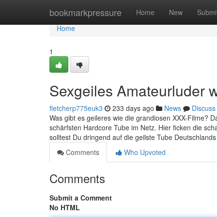
Home
bookmarkpressure
Home
New
Submi
Home
1
Sexgeiles Amateurluder w
fletcherp775euk3
233 days ago
News
Discuss
Was gibt es geileres wie die grandiosen XXX-Filme? Da
schärfsten Hardcore Tube im Netz. Hier ficken die scha
solltest Du dringend auf die geilste Tube Deutschlands
Comments
Who Upvoted
Comments
Submit a Comment
No HTML