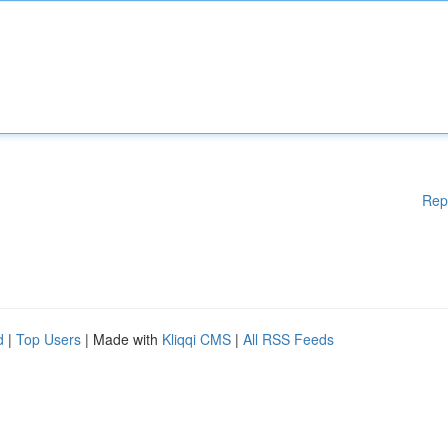
Rep
d
|
Top Users
| Made with
Kliqqi CMS
|
All RSS Feeds