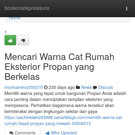
Home
bookmarkpressure
Togg
navi
Home
1
Mencari Warna Cat Rumah
Eksterior Propan yang
Berkelas
monicamkxy555370
235 days ago
News
Discuss
Memilih warna yang tepat untuk bangunan Propan Anda adalah
cara penting dalam menciptakan tampilan eksterior yang
mempesona. Perhatikan bagaimana warna tersebut akan
berinteraksi dengan lingkungan sekitar dan gaya
https://sachinkiwh293998.canariblogs.com/memilih-warna-cat-
rumah-fasad-propan-yang-mewah-53506015
Comments
Who Upvoted