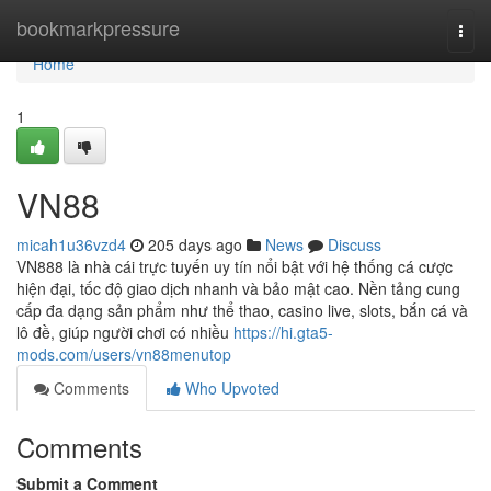
Home
bookmarkpressure
Togg
navi
Home
1
VN88
micah1u36vzd4
205 days ago
News
Discuss
VN888 là nhà cái trực tuyến uy tín nổi bật với hệ thống cá cược
hiện đại, tốc độ giao dịch nhanh và bảo mật cao. Nền tảng cung
cấp đa dạng sản phẩm như thể thao, casino live, slots, bắn cá và
lô đề, giúp người chơi có nhiều
https://hi.gta5-
mods.com/users/vn88menutop
Comments
Who Upvoted
Comments
Submit a Comment