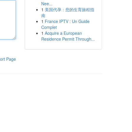
Nee...
1
美国代孕：您的生育旅程指
南
1
France IPTV : Un Guide
Complet
1
Acquire a European
Residence Permit Through...
ort Page