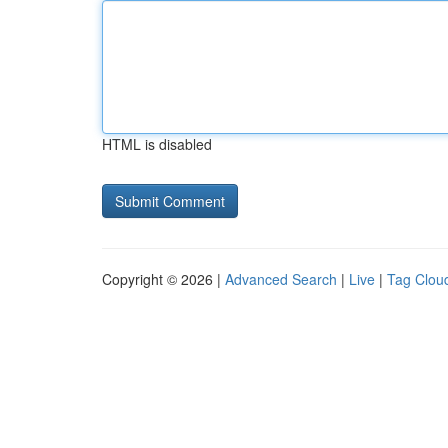
HTML is disabled
Copyright © 2026 |
Advanced Search
|
Live
|
Tag Clou