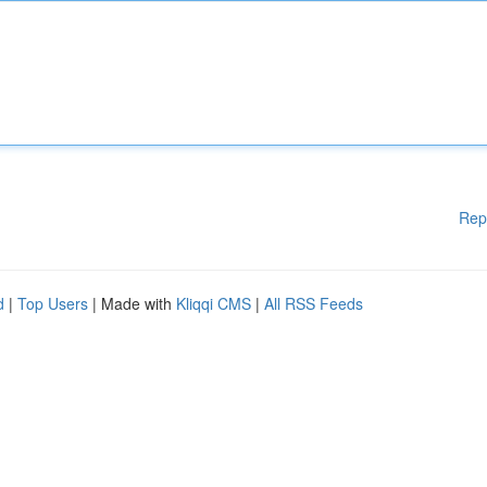
Rep
d
|
Top Users
| Made with
Kliqqi CMS
|
All RSS Feeds