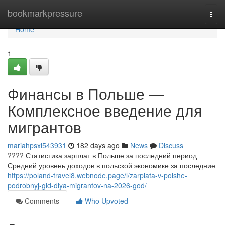
Home
bookmarkpressure
Togg
navi
Home
1
Финансы в Польше —
Комплексное введение для
мигрантов
mariahpsxl543931
182 days ago
News
Discuss
???? Статистика зарплат в Польше за последний период
Средний уровень доходов в польской экономике за последние
https://poland-travel8.webnode.page/l/zarplata-v-polshe-
podrobnyj-gid-dlya-migrantov-na-2026-god/
Comments
Who Upvoted