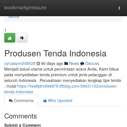
Home
bookmarkpressure
Togg
navi
Home
1
Produsen Tenda Indonesia
cyrussyvc048528
90 days ago
News
Discuss
Menjadi solusi utama untuk permintaan acara Anda, Kami fokus
pada menyediakan tenda premium untuk jenis pelanggan di
seluruh Indonesia . Perusahaan menyediakan lengkap tipe tenda
, mulai
https://heidijdro494878.ltfblog.com/39631152/produsen-
tenda-indonesia
Comments
Who Upvoted
Comments
Submit a Comment